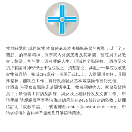
牧群關愛會 誠聘院牧 本會使命為本著耶穌基督的教導，以「全人
關顧」的專業精神，服事院內外病患者及其家屬、醫院員工及教
會，彰顯上帝的愛，邁向豐盛人生。現誠聘全職院牧。 職位要求
須持有認可神學學士學位或以上，清楚蒙召。具至少一年院牧或教
會牧養經驗，完成CPE課程一個單元或以上。人際關係良好，具團
隊精神，能獨立工作，有行政經驗及基本電腦操作技巧更佳。 工
作職責 主要負責醫院床邊關懷事工；牧養關顧病人、家屬及醫院
員工；帶領義工探訪及訓練；與及以上相關行政及文書工作。 申
請手續 請親繕履歷寄香港郵政總局信箱8456號行政總監收，封面
請註明「院牧申請」；或電郵至contact@pastoralcares.org。 申
請者提供的資料將予保密及只供招聘用途。