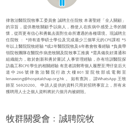
律敦治醫院院牧事工委員會 誠聘主任院牧 本著聖經「全人關顧」
的宗旨，提供教牧關顧予以病人，務使人在疾病中感受上帝的關
懷，從而更有信心和勇氣去面對生命所遭遇的各種環境。現誠聘主
任院牧 ﹕ *持有道學碩士學位及完成最少三個單元的CPE課程 *5
年以上醫院院牧經驗 *或2年醫院院牧及6年教會牧養經驗 *負責帶
領院牧團隊在醫院作病患牧關及院牧事工推廣 *需具備良好溝通和
組織能力，敢於創新和勇於嘗試 人事管理經驗，亦有培訓醫院探
訪義工和CPE學生的相關經驗 有意者請郵寄個人履歷至灣仔皇后大
道中266號律敦治醫院行政大樓801室院牧部或電郵至
lenawong@hospitalchap.org.hk 。 如有查詢， 請WhatsApp 王牧
師至 56920200。 申請人提供的資料只用於招聘事宜上，所有未
獲聘用人士之個人資料將於六個月內被銷毀。
牧群關愛會﹕誠聘院牧