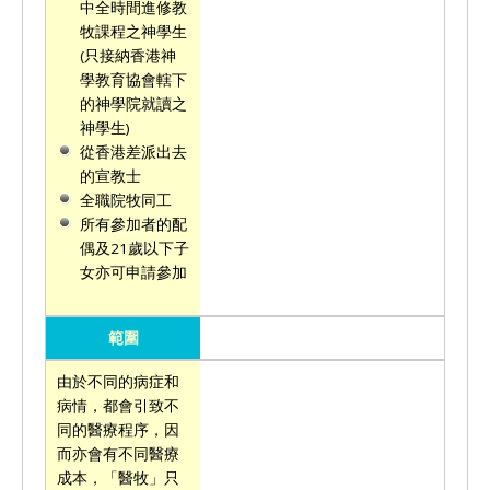
中全時間進修教
牧課程之神學生
(只接納香港神
學教育協會轄下
的神學院就讀之
神學生)
從香港差派出去
的宣教士
全職院牧同工
所有參加者的配
偶及21歲以下子
女亦可申請參加
範圍
由於不同的病症和
病情，都會引致不
同的醫療程序，因
而亦會有不同醫療
成本，「醫牧」只