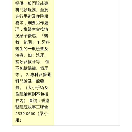
提供一般門診或專
科門診服務。至於
進行手術及住院服
務等，則要另作處
理，惟醫生會按情
況給予優惠。「醫
牧」範圍： 1. 牙科
醫生的一般檢查及
治療、如：洗牙、
補牙及拔牙等。 但
不包括矯齒、假牙
等 。 2. 專科及普通
科門診及一般藥
費。（大小手術及
住院治療則不包括
在內） 查詢：香港
醫院院牧事工聯會
2339 0660（梁小
姐）