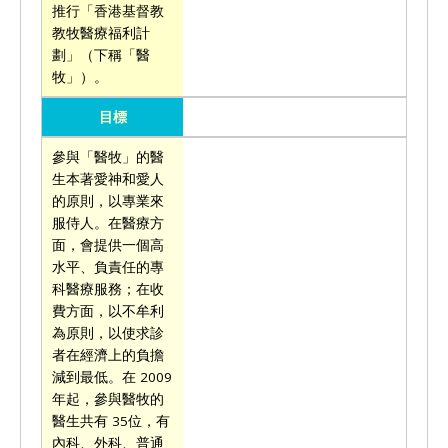
推行「香港基督教
教牧醫療福利計
劃」（下稱「醫
牧」）。
目標
參與「醫牧」的醫
生本著愛神和愛人
的原則，以專業來
服侍人。在醫療方
面，會提供一個高
水平、負責任的專
科醫療服務；在收
費方面，以不牟利
為原則，以使求診
者在經濟上的負擔
減到最低。在 2009
年起，參與醫牧的
醫生共有 35位，有
內科、外科、普通