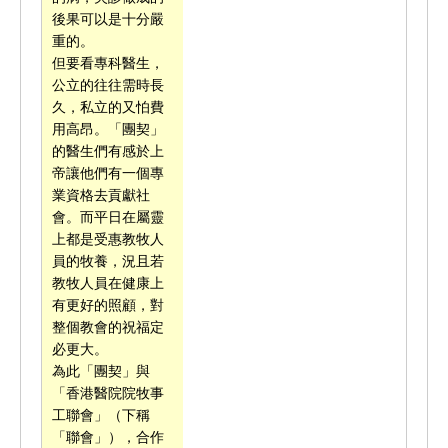
後果可以是十分嚴
重的。
但要看專科醫生，
公立的往往需時長
久，私立的又怕費
用高昂。「團契」
的醫生們有感於上
帝讓他們有一個專
業資格去貢獻社
會。而平日在屬靈
上都是受惠教牧人
員的牧養，況且若
教牧人員在健康上
有更好的照顧，對
整個教會的祝福定
必更大。
為此「團契」與
「香港醫院院牧事
工聯會」（下稱
「聯會」），合作