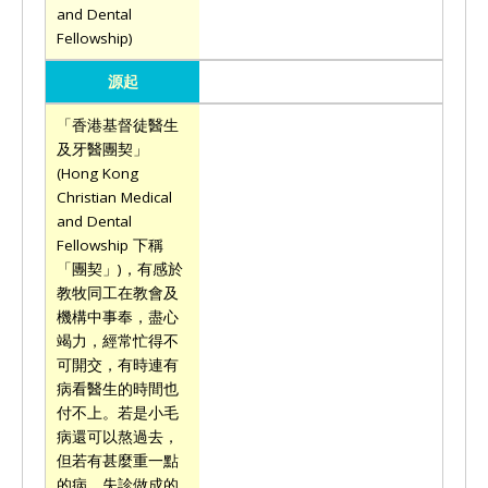
and Dental
Fellowship)
源起
「香港基督徒醫生
及牙醫團契」
(Hong Kong
Christian Medical
and Dental
Fellowship 下稱
「團契」)，有感於
教牧同工在教會及
機構中事奉，盡心
竭力，經常忙得不
可開交，有時連有
病看醫生的時間也
付不上。若是小毛
病還可以熬過去，
但若有甚麼重一點
的病，失診做成的