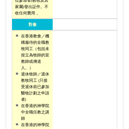
位參加者(教牧及其
家屬)發出証件。不
收任何費用 。
對像
在香港教會／機
構服侍的全職教
牧同工（包括未
按立為牧師的宣
教師或傳道
人。）
退休牧師／退休
教牧同工 (只接
受退休前已參加
醫牧計劃之申請
者)
在香港的神學院
中全職任教之講
師
在香港的神學院