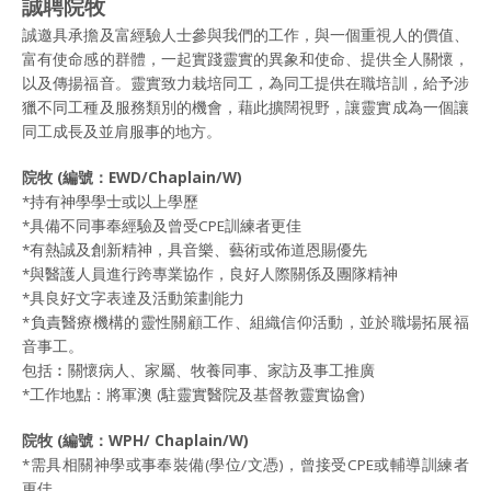
誠聘院牧
誠邀具承擔及富經驗人士參與我們的工作，與一個重視人的價值、
富有使命感的群體，一起實踐靈實的異象和使命、提供全人關懷，
以及傳揚福音。靈實致力栽培同工，為同工提供在職培訓，給予涉
獵不同工種及服務類別的機會，藉此擴闊視野，讓靈實成為一個讓
同工成長及並肩服事的地方。
院牧
(
編號：
EWD/Chaplain/W)
*持有神學學士或以上學歷
*具備不同事奉經驗及曾受CPE訓練者更佳
*有熱誠及創新精神，具音樂、藝術或佈道恩賜優先
*與醫護人員進行跨專業協作，良好人際關係及團隊精神
*具良好文字表達及活動策劃能力
*負責醫療機構的靈性關顧工作、組織信仰活動，並於職場拓展福
音事工。
包括︰關懷病人、家屬、牧養同事、家訪及事工推廣
*工作地點：將軍澳 (駐靈實醫院及基督教靈實協會)
院牧
(
編號：
WPH/ Chaplain/W)
*需具相關神學或事奉裝備(學位/文憑)，曾接受CPE或輔導訓練者
更佳