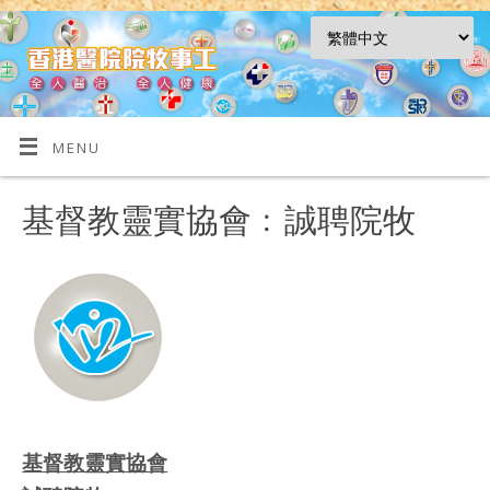
MENU
基督教靈實協會﹕誠聘院牧
基督教靈實協會