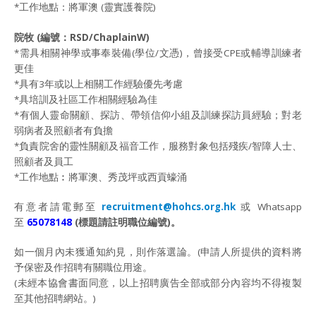
*工作地點：將軍澳 (靈實護養院)
院牧
(
編號：
RSD/ChaplainW)
*需具相關神學或事奉裝備(學位/文憑)，曾接受CPE或輔導訓練者
更佳
*具有3年或以上相關工作經驗優先考慮
*具培訓及社區工作相關經驗為佳
*有個人靈命關顧、探訪、帶領信仰小組及訓練探訪員經驗；對老
弱病者及照顧者有負擔
*負責院舍的靈性關顧及福音工作，服務對象包括殘疾/智障人士、
照顧者及員工
*工作地點︰將軍澳、秀茂坪或西貢蠔涌
有意者請電郵至
recruitment@hohcs.org.hk
或 Whatsapp
至
65078148
(
標題請註明職位編號
)
。
如一個月內未獲通知約見，則作落選論。(申請人所提供的資料將
予保密及作招聘有關職位用途。
(未經本協會書面同意，以上招聘廣告全部或部分內容均不得複製
至其他招聘網站。)