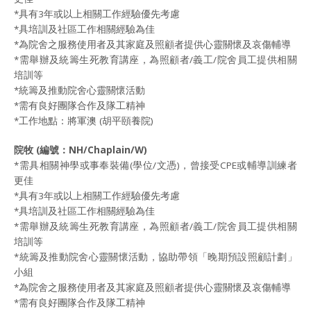
*具有3年或以上相關工作經驗優先考慮
*具培訓及社區工作相關經驗為佳
*為院舍之服務使用者及其家庭及照顧者提供心靈關懷及哀傷輔導
*需舉辦及統籌生死教育講座，為照顧者/義工/院舍員工提供相關
培訓等
*統籌及推動院舍心靈關懷活動
*需有良好團隊合作及隊工精神
*工作地點：將軍澳 (胡平頤養院)
院牧
(
編號：
NH/Chaplain/W)
*需具相關神學或事奉裝備(學位/文憑)，曾接受CPE或輔導訓練者
更佳
*具有3年或以上相關工作經驗優先考慮
*具培訓及社區工作相關經驗為佳
*需舉辦及統籌生死教育講座，為照顧者/義工/院舍員工提供相關
培訓等
*統籌及推動院舍心靈關懷活動，協助帶領「晚期預設照顧計劃」
小組
*為院舍之服務使用者及其家庭及照顧者提供心靈關懷及哀傷輔導
*需有良好團隊合作及隊工精神