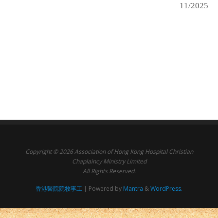
11/2025
Copyright © 2026 Association of Hong Kong Hospital Christian
Chaplaincy Ministry Limited
All Rights Reserved.
香港醫院院牧事工
| Powered by
Mantra
&
WordPress.