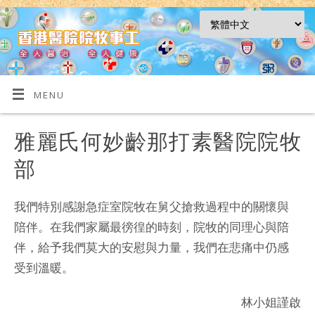
MENU
雅麗氏何妙齡那打素醫院院牧
部
我們特別感謝急症室院牧在舅父搶救過程中的關懷與
陪伴。在我們家屬最徬徨的時刻，院牧的同理心與陪
伴，給予我們莫大的安慰與力量，我們在悲痛中仍感
受到溫暖。
林小姐謹啟