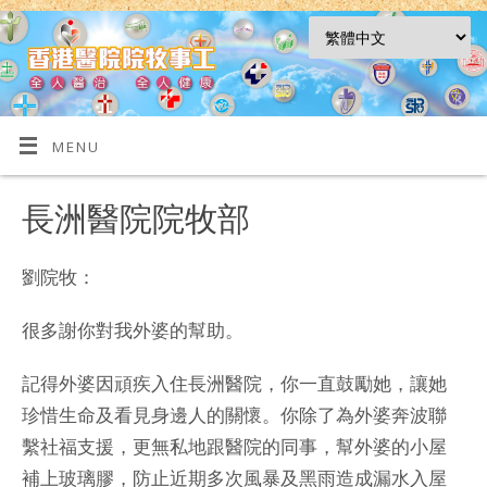
MENU
長洲醫院院牧部
劉院牧：
很多謝你對我外婆的幫助。
記得外婆因頑疾入住長洲醫院，你一直鼓勵她，讓她
珍惜生命及看見身邊人的關懷。你除了為外婆奔波聯
繫社福支援，更無私地跟醫院的同事，幫外婆的小屋
補上玻璃膠，防止近期多次風暴及黑雨造成漏水入屋