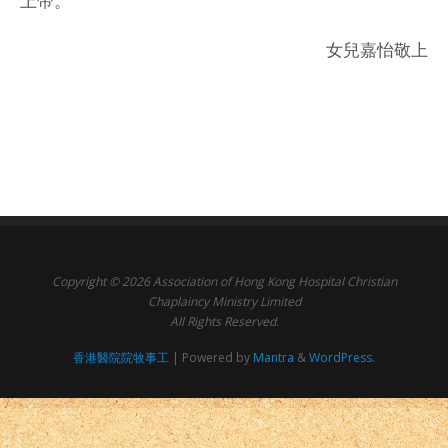
上帝。
女兒嘉怡敬上
Copyright © 2026 Association of Hong Kong Hospital Christian
Chaplaincy Ministry Limited
All Rights Reserved.
香港醫院院牧事工
| Powered by
Mantra
&
WordPress.