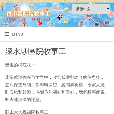
MENU
深水埗區院牧事工
親愛的柯院牧：
非常感謝你在百忙之中，收到我電郵轉介的信息後，
立即探望外甥。你即時探望、慰問和祈禱，令家人感
到安慰和鼓勵，感謝你的關心和愛心，我們想藉此電
郵表達深深的謝意。
願主大大祝福院牧事工