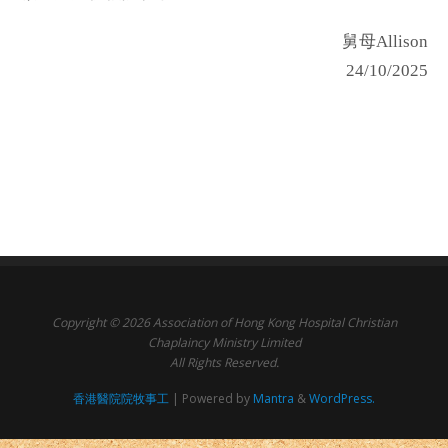
舅母Allison
24/10/2025
Copyright © 2026 Association of Hong Kong Hospital Christian
Chaplaincy Ministry Limited
All Rights Reserved.
香港醫院院牧事工
| Powered by
Mantra
&
WordPress.